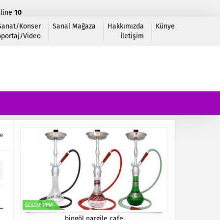
line
10
 Sanat/Konser
Sanal Mağaza
Hakkımızda
Künye
portaj/Video
İletişim
fe
bingöl nargile cafe