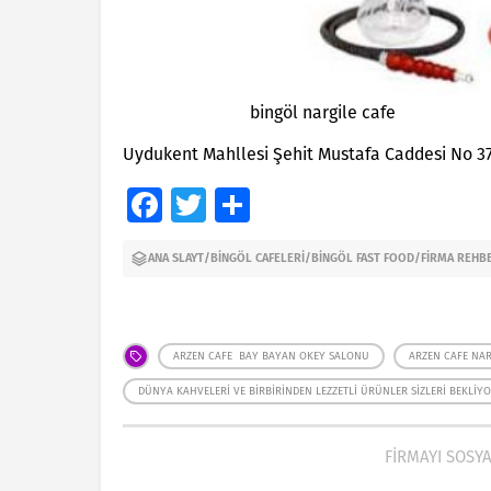
bingöl nargile cafe
Uydukent Mahllesi Şehit Mustafa Caddesi No 3
Facebook
Twitter
Share
ANA SLAYT
/
BINGÖL CAFELERI
/
BINGÖL FAST FOOD
/
FIRMA REHB
ARZEN CAFE BAY BAYAN OKEY SALONU
ARZEN CAFE NAR
DÜNYA KAHVELERI VE BIRBIRINDEN LEZZETLI ÜRÜNLER SIZLERI BEKLIY
FİRMAYI SOSY