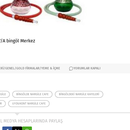
7/A bingöl Merkez
ERI
/
GENEL
/
GOLD FIRMALAR
/
YEME & İÇME
YORUMLAR KAPALI
GILE
BINGÖLDE NARGILE CAFE
BINGÖLDEKI NARGILE KAFELERI
OR
UYDUKENT NARGILE CAFE
AL MEDYA HESAPLARINDA PAYLAŞ