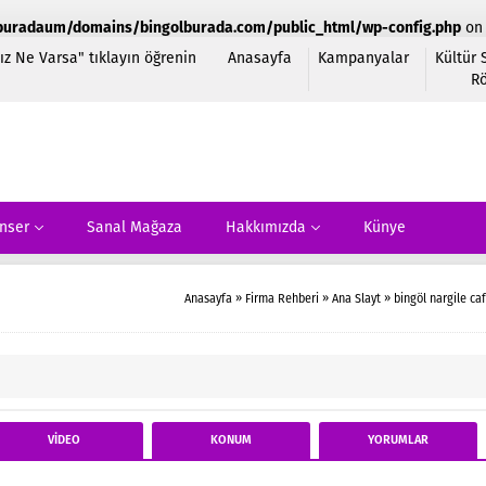
on 
buradaum/domains/bingolburada.com/public_html/wp-config.php
z Ne Varsa" tıklayın öğrenin
Anasayfa
Kampanyalar
Kültür
Rö
nser
Sanal Mağaza
Hakkımızda
Künye
Anasayfa
»
Firma Rehberi
»
Ana Slayt
»
bingöl nargile ca
VİDEO
KONUM
YORUM
LAR