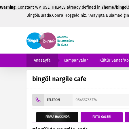
: Constant WP_USE_THEMES already defined in
Warning
/home/bingol
BingölBurada.Com'a Hoşgeldiniz. "Arayıpta Bulamadığını
Anasayfa
Kampanyalar
Kültür Sanat/Ko
bingöl nargile cafe
05433753774
TELEFON
FİRMA
HAKKINDA
FOTO
GALERİ